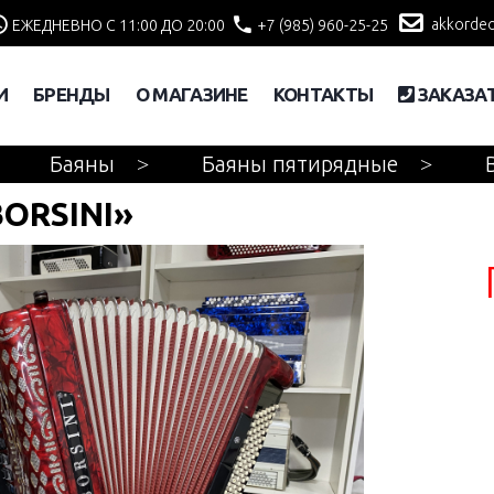
akkordeo
ЕЖЕДНЕВНО С 11:00 ДО 20:00
+7 (985) 960-25-25
И
БРЕНДЫ
О МАГАЗИНЕ
КОНТАКТЫ
ЗАКАЗА
Баяны
Баяны пятирядные
ORSINI»