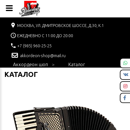
МОСКВА, УЛ. ДМИТРОВСКОЕ ШОССЕ, Д.30, К.1
ЕЖЕДНЕВНО С 11:00 ДО 20:00
+7 (985) 960-25-25
akkordeon-shop@mail.ru
Аккордеон шоп
Каталог
КАТАЛОГ